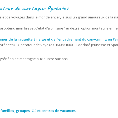
ateur de montagne Pyrénées
t de voyages dans le monde entier, je suis un grand amoureux de la nat
j’ai obtenu mon brevet d’état d’alpinisme 1er degré, option montagne enn
ionnier de la raquette à neige et de l’encadrement du canyonning en Py
yrénées) – Opérateur de voyages -IM065100030- declaré Jeunesse et Spor
 pyrénéen de montagne aux quatre saisons.
familles, groupes, C.E et centres de vacances.