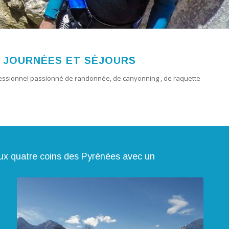
 JOURNÉES ET SÉJOURS
fessionnel passionné de randonnée, de canyonning , de raquette
x quatre coins des Pyrénées avec un