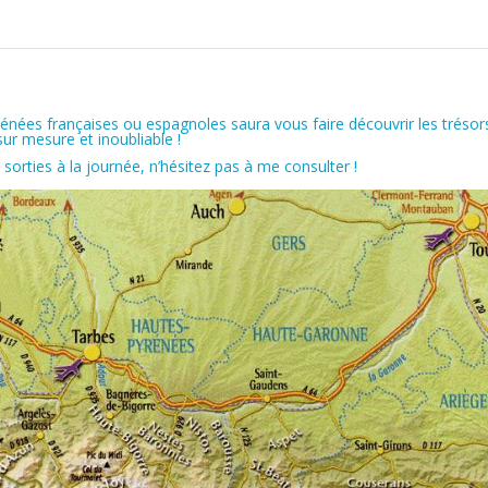
ées françaises ou espagnoles saura vous faire découvrir les trésor
r mesure et inoubliable !
 sorties à la journée, n’hésitez pas à me consulter !