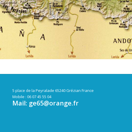
5 place de la Peyralade 65240 Grézian France
Mobile : 06 07 45 55 04
Mail:
ge65@orange.fr