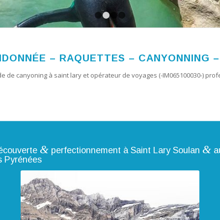
1
2
3
4
NDONNÉE – RAQUETTES – CANYONNING –
de canyoning à saint lary et opérateur de voyages (-IM065100030-) pro
&
&
écouverte
perfectionnement à Saint Lary Soulan
au
s Pyrénées