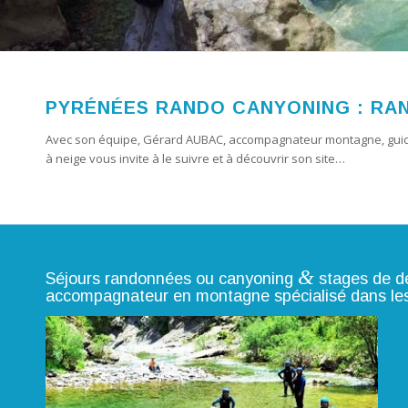
PYRÉNÉES RANDO CANYONING : RA
Avec son équipe, Gérard AUBAC, accompagnateur montagne, guide 
à neige vous invite à le suivre et à découvrir son site…
&
Séjours randonnées ou canyoning
stages de d
accompagnateur en montagne spécialisé dans le