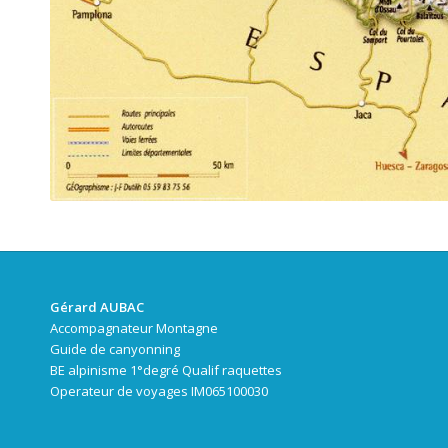
Gérard AUBAC
Accompagnateur Montagne
Guide de canyonning
BE alpinisme 1°degré Qualif raquettes
Operateur de voyages IM065100030