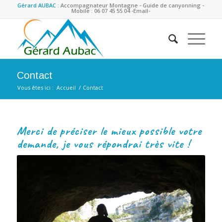
Gérard AUBAC :
Accompagnateur Montagne - Guide de canyonning -
Mobile : 06 07 45 55 04
-Email-
Contact
Vous êtes ici :
Accueil
/
Contact
Merci de préciser le mieux possible votre
demande, je vous répondrai très vite !