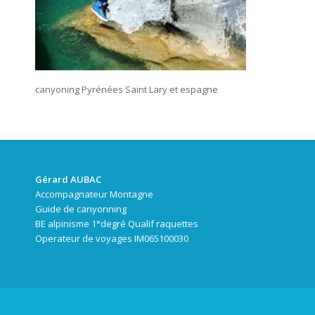
canyoning Pyrénées Saint Lary et espagne
Gérard AUBAC
Accompagnateur Montagne
Guide de canyonning
BE alpinisme 1°degré Qualif raquettes
Operateur de voyages IM065100030