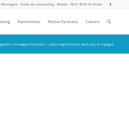
ontagne - Guide de canyonning - Mobile : 06 07 45 55 04
-Email-
oning
Randonnées
Photos Pyrénées
Contact
gnateur montagne Pyrénées
/
canyoning Pyrénées Saint Lary et espagne