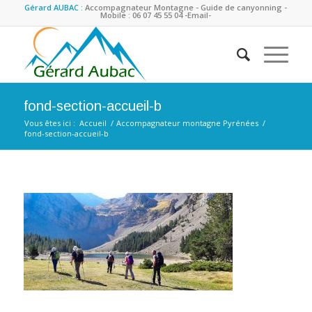
Gérard AUBAC :
Accompagnateur Montagne - Guide de canyonning -
Mobile : 06 07 45 55 04
-Email-
fond-section-accueil-b
Vous êtes ici :
Accueil
/
Accompagnateur montagne Pyrénées
/
fond-section-accueil-b