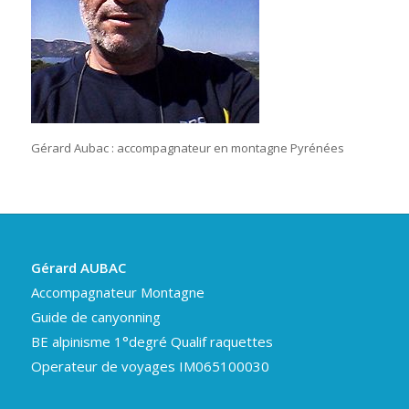
Gérard Aubac : accompagnateur en montagne Pyrénées
Gérard AUBAC
Accompagnateur Montagne
Guide de canyonning
BE alpinisme 1°degré Qualif raquettes
Operateur de voyages IM065100030