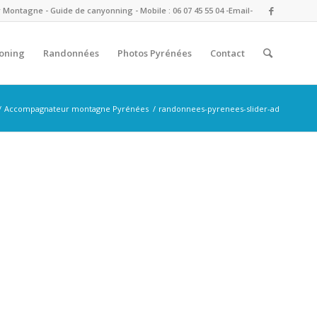
ontagne - Guide de canyonning - Mobile : 06 07 45 55 04
-Email-
oning
Randonnées
Photos Pyrénées
Contact
/
Accompagnateur montagne Pyrénées
/
randonnees-pyrenees-slider-ad