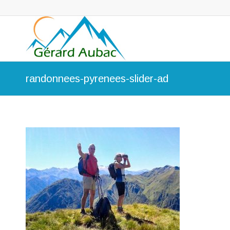
randonnees-pyrenees-slider-ad