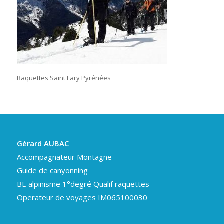
Raquettes Saint Lary Pyrénées
Gérard AUBAC
Accompagnateur Montagne
Guide de canyonning
BE alpinisme 1°degré Qualif raquettes
Operateur de voyages IM065100030