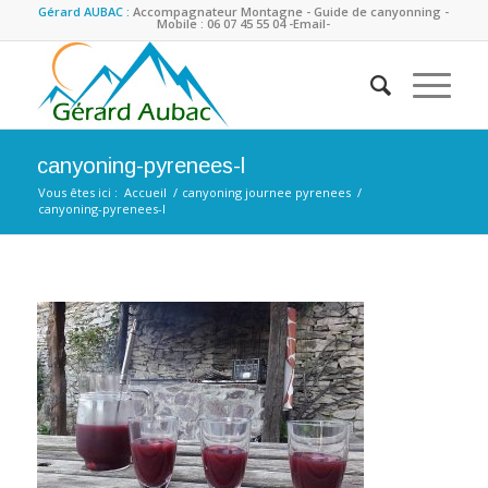
Gérard AUBAC :
Accompagnateur Montagne - Guide de canyonning -
Mobile : 06 07 45 55 04
-Email-
canyoning-pyrenees-l
Vous êtes ici :
Accueil
/
canyoning journee pyrenees
/
canyoning-pyrenees-l