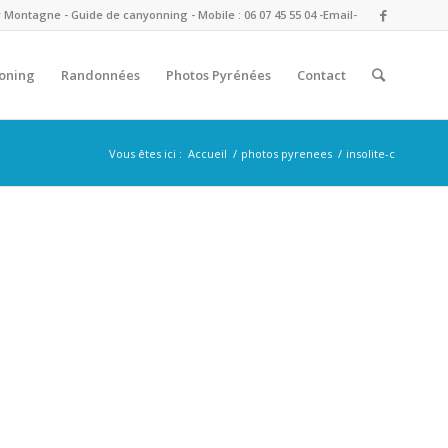
ontagne - Guide de canyonning - Mobile : 06 07 45 55 04
-Email-
oning
Randonnées
Photos Pyrénées
Contact
Vous êtes ici :
Accueil
/
photos pyrenees
/
insolite-c