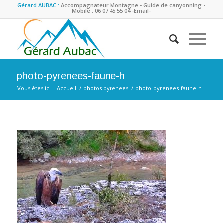
Gérard AUBAC :
Accompagnateur Montagne - Guide de canyonning -
Mobile : 06 07 45 55 04
-Email-
photo-pyrenees-faune-h
Vous êtes ici :
Accueil
/
photos pyrenees
/
photo-pyrenees-faune-h