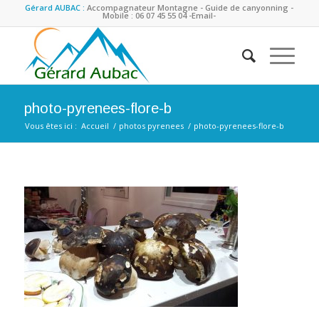
Gérard AUBAC :
Accompagnateur Montagne - Guide de canyonning -
Mobile : 06 07 45 55 04
-Email-
photo-pyrenees-flore-b
Vous êtes ici :
Accueil
/
photos pyrenees
/
photo-pyrenees-flore-b