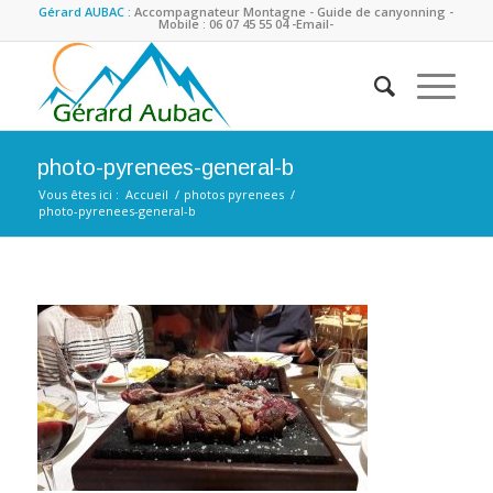
Gérard AUBAC :
Accompagnateur Montagne - Guide de canyonning -
Mobile : 06 07 45 55 04
-Email-
photo-pyrenees-general-b
Vous êtes ici :
Accueil
/
photos pyrenees
/
photo-pyrenees-general-b