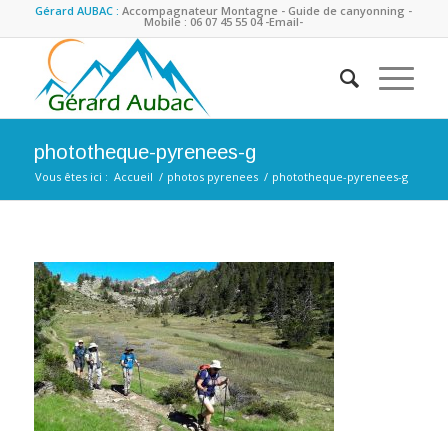
Gérard AUBAC :
Accompagnateur Montagne - Guide de canyonning -
Mobile : 06 07 45 55 04
-Email-
phototheque-pyrenees-g
Vous êtes ici :
Accueil
/
photos pyrenees
/
phototheque-pyrenees-g