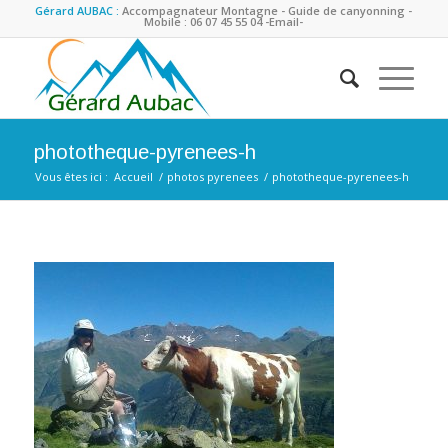
Gérard AUBAC :
Accompagnateur Montagne - Guide de canyonning -
Mobile : 06 07 45 55 04
-Email-
phototheque-pyrenees-h
Vous êtes ici :
Accueil
/
photos pyrenees
/
phototheque-pyrenees-h