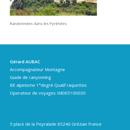
Randonnées dans les Pyrénées
Gérard AUBAC
Accompagnateur Montagne
Guide de canyonning
BE alpinisme 1°degré Qualif raquettes
Operateur de voyages IM065100030
5 place de la Peyralade 65240 Grézian France