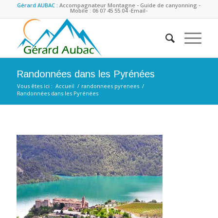
Gérard AUBAC :
Accompagnateur Montagne - Guide de canyonning -
Mobile : 06 07 45 55 04
-Email-
Randonnées dans les Pyrénées
Vous êtes ici :
Accueil
/
randonnees pyrenees
/
Randonnées dans les Pyrénées