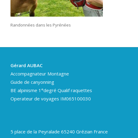
Randonnées dans les Pyrénées
Gérard AUBAC
Accompagnateur Montagne
Guide de canyonning
BE alpinisme 1°degré Qualif raquettes
Operateur de voyages IM065100030
5 place de la Peyralade 65240 Grézian France