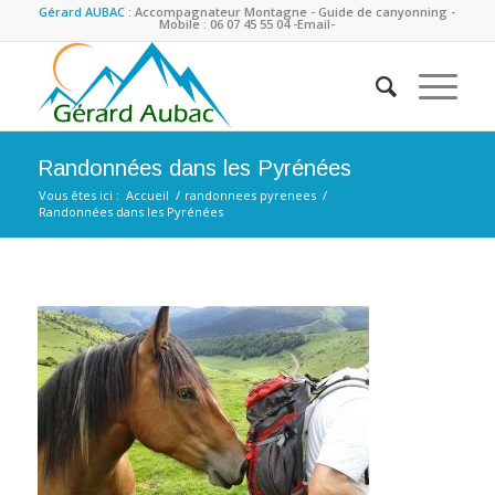
Gérard AUBAC :
Accompagnateur Montagne - Guide de canyonning -
Mobile : 06 07 45 55 04
-Email-
Randonnées dans les Pyrénées
Vous êtes ici :
Accueil
/
randonnees pyrenees
/
Randonnées dans les Pyrénées