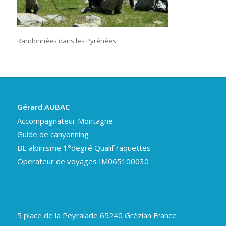
Randonnées dans les Pyrénées
Gérard AUBAC
Accompagnateur Montagne
Guide de canyonning
BE alpinisme 1°degré Qualif raquettes
Operateur de voyages IM065100030
5 place de la Peyralade 65240 Grézian France