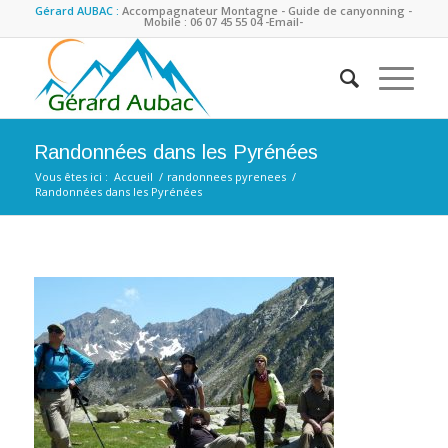
Gérard AUBAC :
Accompagnateur Montagne - Guide de canyonning -
Mobile : 06 07 45 55 04
-Email-
Randonnées dans les Pyrénées
Vous êtes ici :
Accueil
/
randonnees pyrenees
/
Randonnées dans les Pyrénées