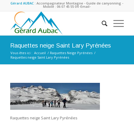
Gérard AUBAC :
Accompagnateur Montagne - Guide de canyonning -
Mobile : 06 07 45 55 04
-Email-
Raquettes neige Saint Lary Pyrénées
Vous êtes ici :
Accueil
/
Raquettes Neige Pyrénées
/
Raquettes neige Saint Lary Pyrénées
Raquettes neige Saint Lary Pyrénées