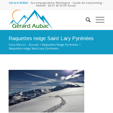
Gérard AUBAC :
Accompagnateur Montagne - Guide de canyonning -
Mobile : 06 07 45 55 04
-Email-
Raquettes neige Saint Lary Pyrénées
Vous êtes ici :
Accueil
/
Raquettes Neige Pyrénées
/
Raquettes neige Saint Lary Pyrénées