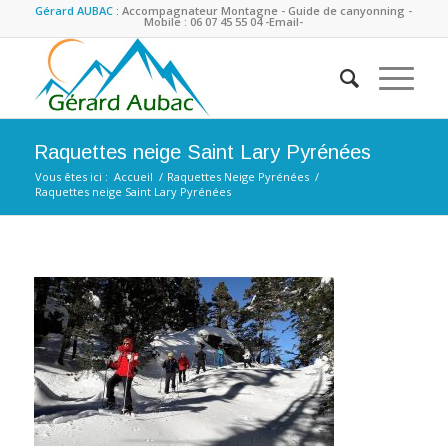
Gérard AUBAC :
Accompagnateur Montagne - Guide de canyonning -
Mobile : 06 07 45 55 04
-Email-
Raquettes neige Saint Lary Pyrénées
Vous êtes ici :
Accueil
/
Raquettes Neige Pyrénées
/
Raquettes neige Saint Lary Pyrénées