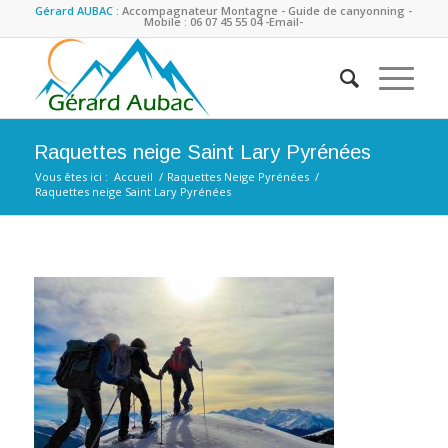
Gérard AUBAC :
Accompagnateur Montagne - Guide de canyonning -
Mobile : 06 07 45 55 04
-Email-
Raquettes neige Saint Lary Pyrénées
Vous êtes ici :
Accueil
/
Raquettes Neige Pyrénées
/
Raquettes neige Saint Lary Pyrénées