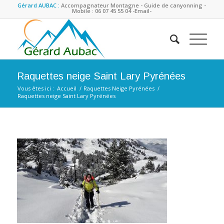
Gérard AUBAC :
Accompagnateur Montagne - Guide de canyonning -
Mobile : 06 07 45 55 04
-Email-
Raquettes neige Saint Lary Pyrénées
Vous êtes ici :
Accueil
/
Raquettes Neige Pyrénées
/
Raquettes neige Saint Lary Pyrénées