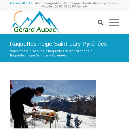
Gérard AUBAC :
Accompagnateur Montagne - Guide de canyonning -
Mobile : 06 07 45 55 04
-Email-
Raquettes neige Saint Lary Pyrénées
Vous êtes ici :
Accueil
/
Raquettes Neige Pyrénées
/
Raquettes neige Saint Lary Pyrénées